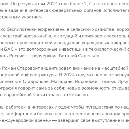
ции. По результатам 2024 года более 2,7 тыс. отечествен
ные задачи в интересах федеральных органов исполнитель
ственным участием.
ко беспилотники эффективны в сельском хозяйстве, дорож
оследствий чрезвычайных ситуаций и поисково-спасатель
венных производителей и внедрение упрощенных цифров
 БАС – это долгосрочные инвестиции в технологический 
сть России», – подчеркнул Виталий Савельев.
а Роман Старовойт акцентировал внимание на масштабной 
портовой инфраструктуры. В 2024 году мы ввели в эксплу
плексы в Ставрополе, Магадане, Воронеже, Томске, Иркут
ография говорит сама за себя: новые возможности открыв
о европейской части страны, отметил он.
мы работаем в интересах людей: чтобы путешествия по на
е, комфортнее и безопаснее, а отечественная авиация пр
 международной арене,» — завершил свое выступление мин