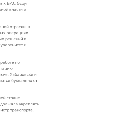
ных БАС будут
ной власти и
ной отрасли, в
ных операциях.
ых решений в
суверенитет и
работе по
атацию
ске, Хабаровске и
аются буквально от
шей стране
одолжала укреплять
истр транспорта.