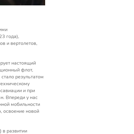
ими
3 года),
ов и вертолетов,
ирует настоящий
ационный флот,
 стало результатом
техническому
савиации и при
. Впереди у нас
нной мобильности
о, освоение новой
 в развитии