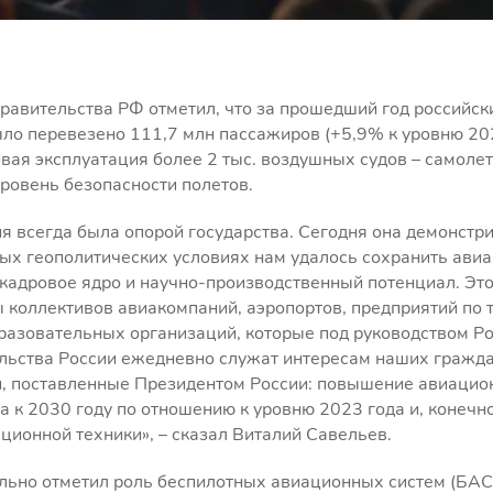
равительства РФ отметил, что за прошедший год российск
ло перевезено 111,7 млн пассажиров (+5,9% к уровню 202
вая эксплуатация более 2 тыс. воздушных судов – самолет
ровень безопасности полетов.
я всегда была опорой государства. Сегодня она демонстр
тых геополитических условиях нам удалось сохранить ави
адровое ядро и научно-производственный потенциал. Это
 коллективов авиакомпаний, аэропортов, предприятий по 
разовательных организаций, которые под руководством Ро
льства России ежедневно служат интересам наших граждан
, поставленные Президентом России: повышение авиацио
за к 2030 году по отношению к уровню 2023 года и, конечн
ционной техники», – сказал Виталий Савельев.
льно отметил роль беспилотных авиационных систем (БАС)