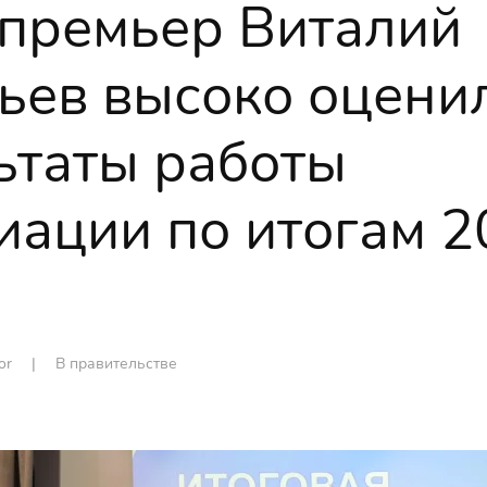
премьер Виталий
ьев высоко оцени
ьтаты работы
иации по итогам 2
tor |
В правительстве