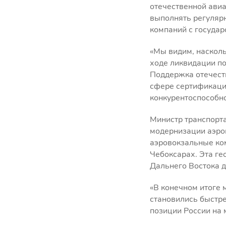
отечественной авиа
выполнять регуляр
компаний с государ
«Мы видим, насколь
ходе ликвидации п
Поддержка отечест
сфере сертификации
конкурентоспособно
Министр транспорт
модернизации аэро
аэровокзальные ком
Чебоксарах. Эта ге
Дальнего Востока д
«В конечном итоге 
становились быстре
позиции России на