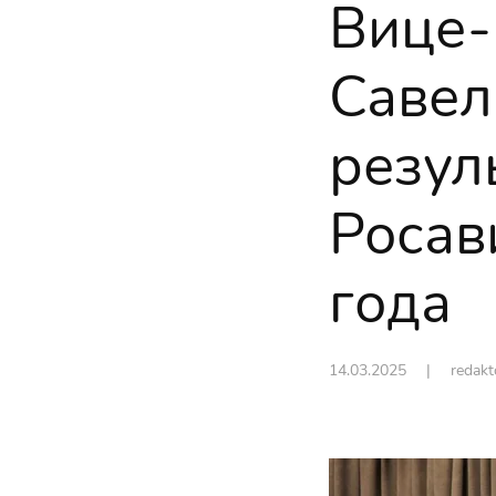
Вице-
Савел
резул
Росав
года
14.03.2025
| redak