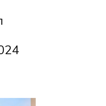
л
024