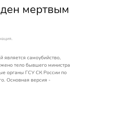
йден мертвым
мация
.
й является самоубийство,
ужено тело бывшего министра
ые органы ГСУ СК России по
о. Основная версия -