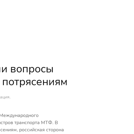
и вопросы
м потрясениям
ация
.
а Международного
истров транспорта МТФ. В
сениям, российская сторона